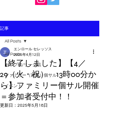
記事
All Posts
エンロール セレッソス
All Posts
2025年4月12日
【終了しました】【4／
カップ戦/リーグ戦
29（火・祝） 13時00分か
ファミリー（家族）個サル
ら】ファミリー個サル開催
イベント
＝参加者受付中！！
更新日：
2025年5月18日