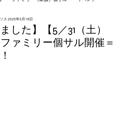
ッソス
2025年5月18日
ました】【5／31（土） 1
】ファミリー個サル開催＝
！