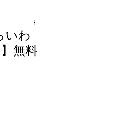
らいわ
ク】無料