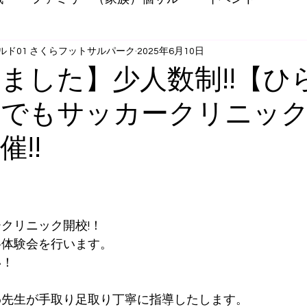
ルド01 さくらフットサルパーク
2025年6月10日
ました】少人数制!!【ひ
誰でもサッカークリニッ
!!
クリニック開校!！
料体験会を行います。
い！
わ先生が手取り足取り丁寧に指導したします。