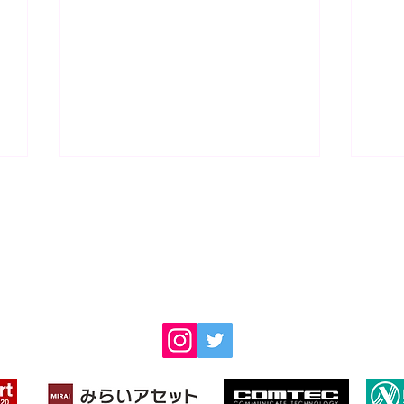
フットサルパーク/みらファンフィ
〒481-0038 愛知県北名古屋市徳重大日39-1
​電話番号：
070-8447-2360
【7/26開催】パパ・ママも本
【
気で笑える！親子で遊ぶ「ゆ
ック
るゆるファミリー個サル」参
加者募集中！のコピーのコピ