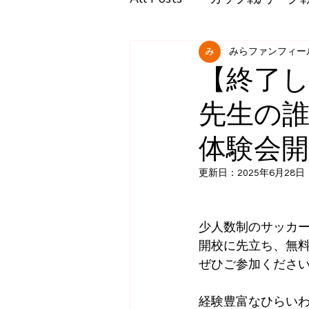
みらファンフィー
【終了し
先生の
体験会開催
更新日：
2025年6月28日
少人数制のサッカー
開校に先立ち、無
ぜひご参加くださ
経験豊富なひらい