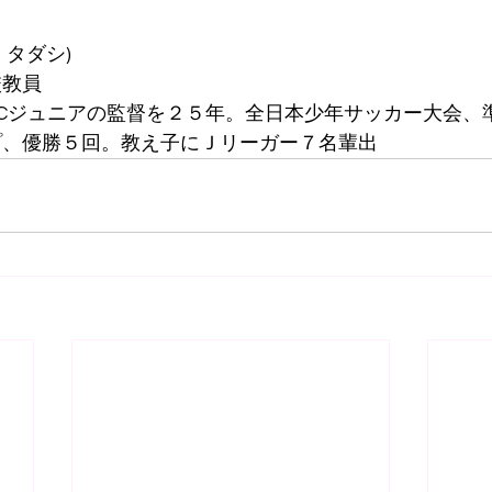
　タダシ)
校教員
Cジュニアの監督を２５年。全日本少年サッカー大会、
プ、優勝５回。教え子にＪリーガー７名輩出