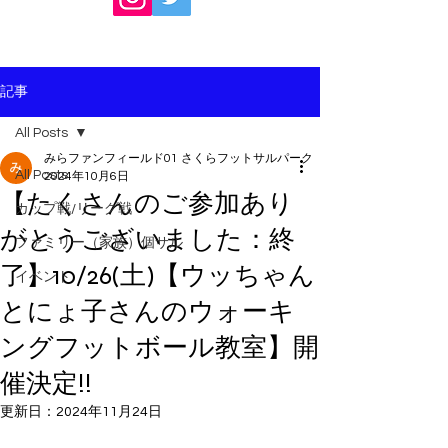
記事
All Posts
みらファンフィールド01 さくらフットサルパーク
All Posts
2024年10月6日
【たくさんのご参加あり
カップ戦/リーグ戦
がとうございました：終
ファミリー（家族）個サル
了】10/26(土)【ウッちゃん
イベント
とにょ子さんのウォーキ
ングフットボール教室】開
催決定!!
更新日：
2024年11月24日